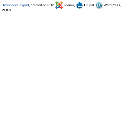
Dictionaries export
, created on PHP,
Joomla,
Drupal,
WordPress,
MODx.