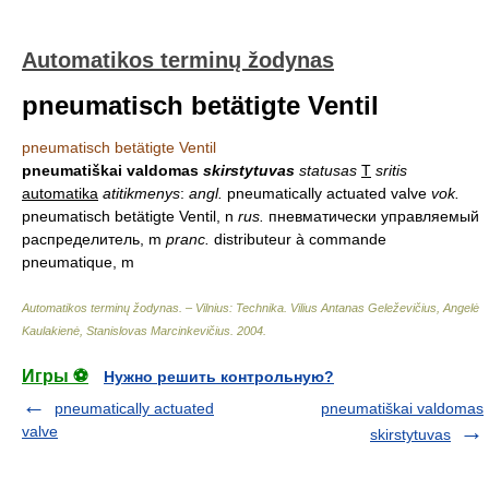
Automatikos terminų žodynas
pneumatisch betätigte Ventil
pneumatisch betätigte Ventil
pneumatiškai valdomas
skirstytuvas
statusas
T
sritis
automatika
atitikmenys
:
angl.
pneumatically actuated valve
vok.
pneumatisch betätigte Ventil, n
rus.
пневматически управляемый
распределитель, m
pranc.
distributeur à commande
pneumatique, m
Automatikos terminų žodynas. – Vilnius: Technika
.
Vilius Antanas Geleževičius, Angelė
Kaulakienė, Stanislovas Marcinkevičius
.
2004
.
Игры ⚽
Нужно решить контрольную?
pneumatically actuated
pneumatiškai valdomas
valve
skirstytuvas