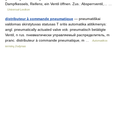
Dampfkessels, Reifens; ein Ventil öffnen. Zus.: Absperrventil,… …
Universal-Lexikon
distributeur à commande pneumatique
— pneumatiškai
valdomas skirstytuvas statusas T sritis automatika atitikmenys:
angl. pneumatically actuated valve vok. pneumatisch betätigte
Ventil, n rus. пневматически управляемый распределитель, m
pranc. distributeur à commande pneumatique, m …
Automatikos
terminų žodynas